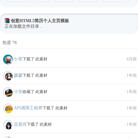
创意HTML5简历个人主页模板
正在加载文件目录...
热度 78
か茶
下载了 此素材
6月前
媛媛
下载了 此素材
1年前
小笑
收藏了 此素材
1年前
API调用工程师
下载了 此素材
1年前
且莫何
下载了 此素材
1年前