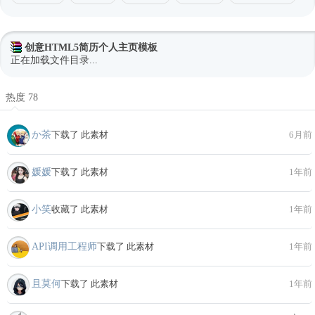
创意HTML5简历个人主页模板
正在加载文件目录...
热度 78
か茶
下载了 此素材
6月前
媛媛
下载了 此素材
1年前
小笑
收藏了 此素材
1年前
API调用工程师
下载了 此素材
1年前
且莫何
下载了 此素材
1年前